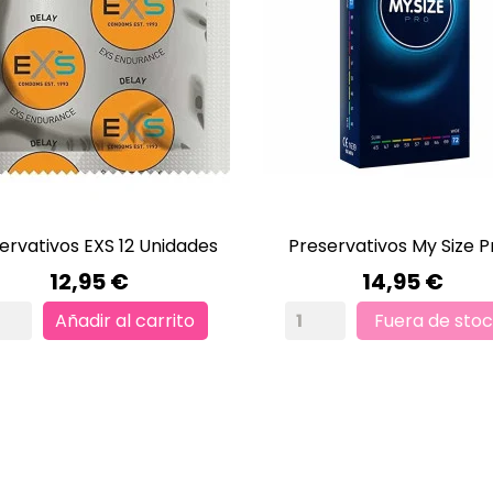
ervativos EXS 12 Unidades
Preservativos My Size Pr


VISTA RÁPIDA
VISTA RÁPIDA
Precio
Precio
12,95 €
14,95 €
Añadir al carrito
Fuera de sto