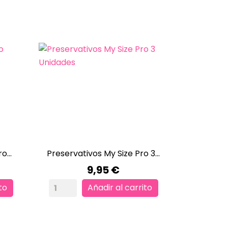
o...
Preservativos My Size Pro 3...

VISTA RÁPIDA
Precio
9,95 €
to
Añadir al carrito