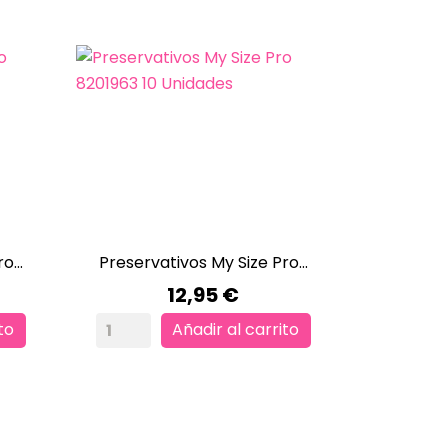
o...
Preservativos My Size Pro...

VISTA RÁPIDA
Precio
12,95 €
to
Añadir al carrito