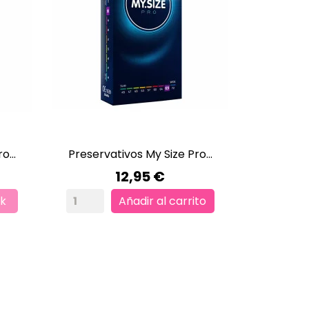
o...
Preservativos My Size Pro...

VISTA RÁPIDA
Precio
12,95 €
ck
Añadir al carrito