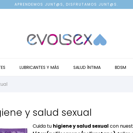
APRENDEMOS JUNT@S, DISFRUTAMOS JUNT@S.
TES
LUBRICANTES Y MÁS
SALUD ÍNTIMA
BDSM
xual
giene y salud sexual
Cuida tu
higiene y salud sexual
con nuest