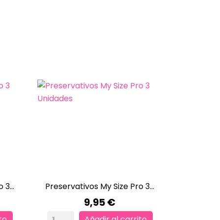
3...
Preservativos My Size Pro 3...

VISTA RÁPIDA
Precio
9,95 €
to
Añadir al carrito