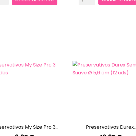
servativos My Size Pro 3...
Preservativos Durex..


VISTA RÁPIDA
VISTA RÁPIDA