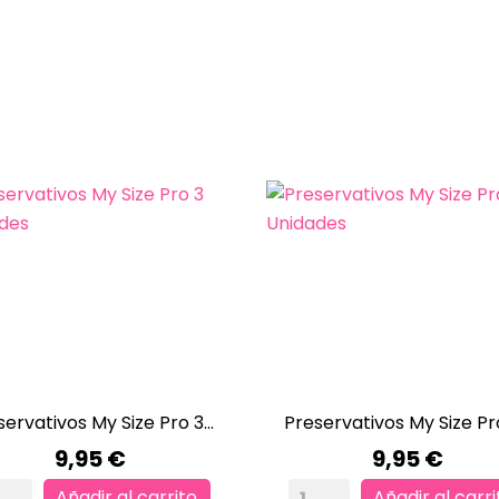
servativos My Size Pro 3...
Preservativos My Size Pro 


VISTA RÁPIDA
VISTA RÁPIDA
Precio
Precio
9,95 €
9,95 €
Añadir al carrito
Añadir al carri