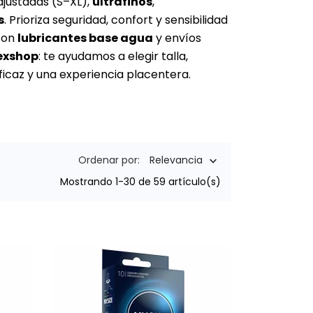
 ajustadas (S–XL),
ultrafinos
,
s
. Prioriza seguridad, confort y sensibilidad
 con
lubricantes base agua
y envíos
exshop
: te ayudamos a elegir talla,
icaz y una experiencia placentera.
Ordenar por:
Relevancia

Mostrando 1-30 de 59 artículo(s)