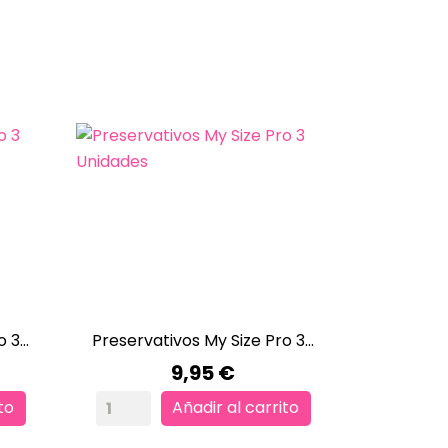
3...
Preservativos My Size Pro 3...

VISTA RÁPIDA
Precio
9,95 €
to
Añadir al carrito