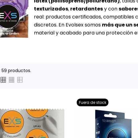
látex (poliisopreno/poliuretano)
, tallas
texturizados
,
retardantes
y con
sabore
real: productos certificados, compatibles
discretos. En Evolsex somos
más que un s
material y acabado para una protección ef
 59 productos.
Fuera de stock